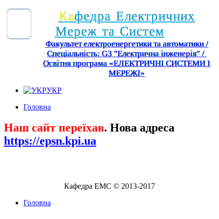
К
а
ф
е
д
р
а
Е
л
е
к
т
р
и
ч
н
и
х
М
е
р
е
ж
т
а
С
и
с
т
е
м
Факультет електроенергетики та автоматики /
Спеціальність: G3 "Електрична інженерія" /
Освітня програма «ЕЛЕКТРИЧНІ СИСТЕМИ І
МЕРЕЖІ»
УКР
Головна
Наш сайт переїхав
. Нова адреса
https://epsn.kpi.ua
Кафедра ЕМС © 2013-2017
Головна