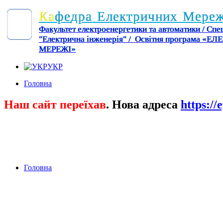
К
а
ф
е
д
р
а
Е
л
е
к
т
р
и
ч
н
и
х
М
е
р
е
Факультет електроенергетики та автоматики / Спец
"Електрична інженерія" / Освітня програма «
МЕРЕЖІ»
УКР
Головна
Наш сайт переїхав
. Нова адреса
https://
Головна