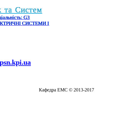
ж
т
а
С
и
с
т
е
м
іальність: G3
ЕЛЕКТРИЧНІ СИСТЕМИ І
epsn.kpi.ua
Кафедра ЕМС © 2013-2017