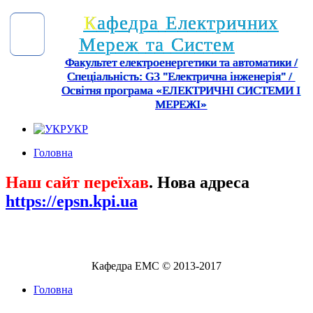
К
а
ф
е
д
р
а
Е
л
е
к
т
р
и
ч
н
и
х
М
е
р
е
ж
т
а
С
и
с
т
е
м
Факультет електроенергетики та автоматики /
Спеціальність: G3 "Електрична інженерія" /
Освітня програма «ЕЛЕКТРИЧНІ СИСТЕМИ І
МЕРЕЖІ»
УКР
Головна
Наш сайт переїхав
. Нова адреса
https://epsn.kpi.ua
Кафедра ЕМС © 2013-2017
Головна