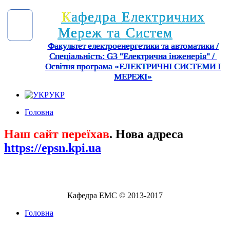
К
а
ф
е
д
р
а
Е
л
е
к
т
р
и
ч
н
и
х
М
е
р
е
ж
т
а
С
и
с
т
е
м
Факультет електроенергетики та автоматики /
Спеціальність: G3 "Електрична інженерія" /
Освітня програма «ЕЛЕКТРИЧНІ СИСТЕМИ І
МЕРЕЖІ»
УКР
Головна
Наш сайт переїхав
. Нова адреса
https://epsn.kpi.ua
Кафедра ЕМС © 2013-2017
Головна